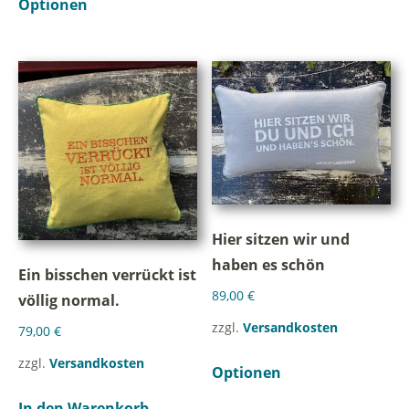
Optionen
Hier sitzen wir und
haben es schön
Ein bisschen verrückt ist
89,00
€
völlig normal.
zzgl.
Versandkosten
79,00
€
zzgl.
Versandkosten
Optionen
In den Warenkorb