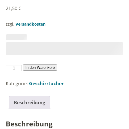
21,50
€
zzgl.
Versandkosten
Kiek
In den Warenkorb
in
de
Kategorie:
Geschirrtücher
Sünn,
aber
nich
Beschreibung
in
dat
olle
Beschreibung
Muslock,