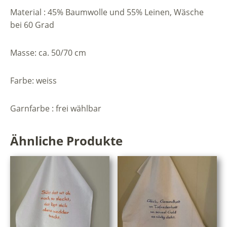
wo
Material : 45% Baumwolle und 55% Leinen, Wäsche
dat
bei 60 Grad
so
düster
is.
Masse: ca. 50/70 cm
Menge
Farbe: weiss
Garnfarbe : frei wählbar
Ähnliche Produkte