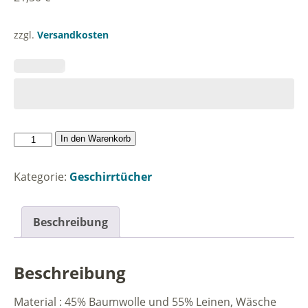
zzgl.
Versandkosten
Kummt
In den Warenkorb
allens
so
Kategorie:
Geschirrtücher
as
dat
kummen
Beschreibung
mut.
Menge
Beschreibung
Material : 45% Baumwolle und 55% Leinen, Wäsche