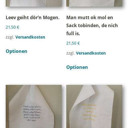
Leev geiht dör’n Mogen.
Man mutt ok mol en
Sack tobinden, de nich
21,50
€
full is.
zzgl.
Versandkosten
21,50
€
Optionen
zzgl.
Versandkosten
Optionen