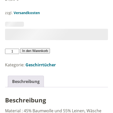
zzgl.
Versandkosten
Drink
In den Warenkorb
wat
klor
Kategorie:
Geschirrtücher
is,
eet
wat
Beschreibung
gor
is,
snack
Beschreibung
wat
wohr
Material : 45% Baumwolle und 55% Leinen, Wäsche
is.