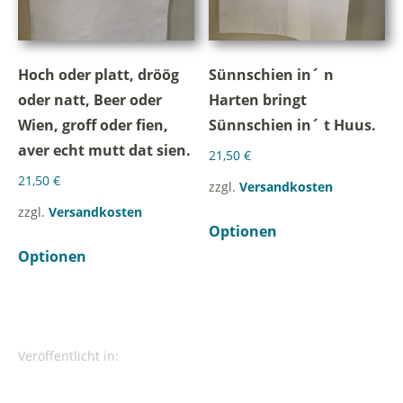
Hoch oder platt, dröög
Sünnschien in´ n
oder natt, Beer oder
Harten bringt
Wien, groff oder fien,
Sünnschien in´ t Huus.
aver echt mutt dat sien.
21,50
€
21,50
€
zzgl.
Versandkosten
zzgl.
Versandkosten
Optionen
Optionen
Veröffentlicht in: