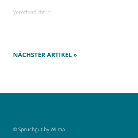
Veröffentlicht in:
NÄCHSTER ARTIKEL »
© Spruchgut by Wilma