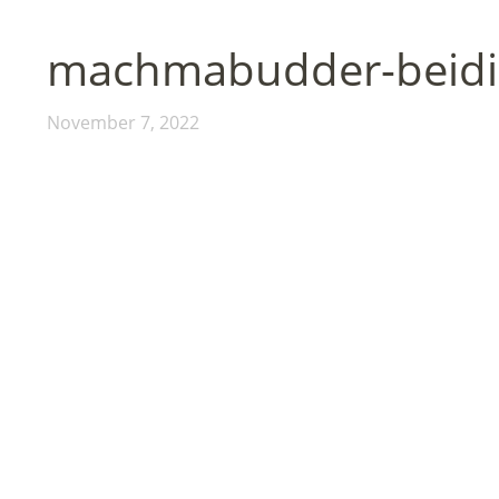
machmabudder-beidi
November 7, 2022