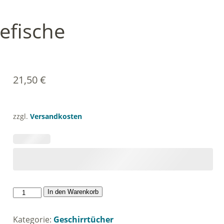
efische
21,50
€
zzgl.
Versandkosten
machmabudder-
In den Warenkorb
beidiefische
Menge
Kategorie:
Geschirrtücher