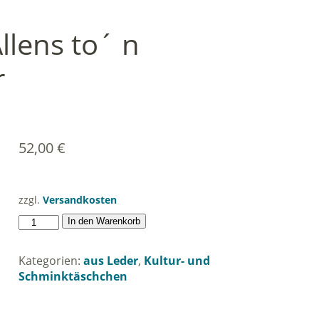
llens to´ n
r
52,00
€
zzgl.
Versandkosten
Schmink
In den Warenkorb
täschchen
"Allens
Kategorien:
aus Leder
,
Kultur- und
to
Schminktäschchen
´
n
Oprüschen"